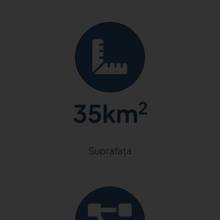
2
35km
Suprafața