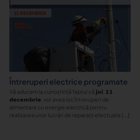
Întreruperi electrice programate
Vă aducem la cunoștință faptul că 𝗷𝗼𝗶, 𝟭𝟭
𝗱𝗲𝗰𝗲𝗺𝗯𝗿𝗶𝗲, vor avea loc întreruperi de
alimentare cu energie electrică pentru
realizarea unor lucrări de reparații efectuate [...]