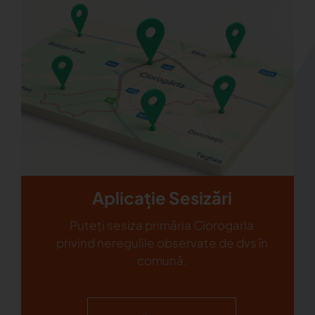
Aplicație Sesizări
Puteți sesiza primăria Ciorogarla
privind neregulile observate de dvs în
comună.