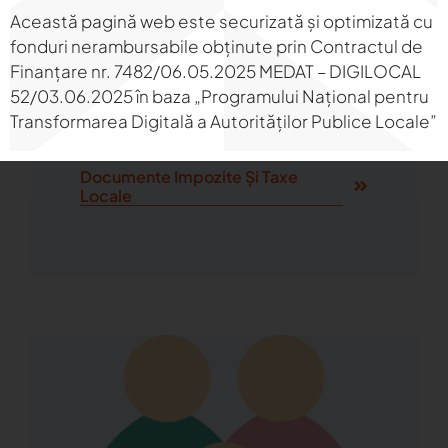
Această pagină web este securizată și optimizată cu
fonduri nerambursabile obținute prin Contractul de
Impozite Și Taxe Locale
Finanțare nr. 7482/06.05.2025 MEDAT – DIGILOCAL
52/03.06.2025 în baza „Programului Național pentru
Transformarea Digitală a Autorităților Publice Locale”
Documente Impozite Și Taxe
Locale