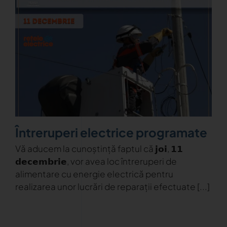
Întreruperi electrice programate
Vă aducem la cunoștință faptul că 𝗷𝗼𝗶, 𝟭𝟭
𝗱𝗲𝗰𝗲𝗺𝗯𝗿𝗶𝗲, vor avea loc întreruperi de
alimentare cu energie electrică pentru
realizarea unor lucrări de reparații efectuate [...]