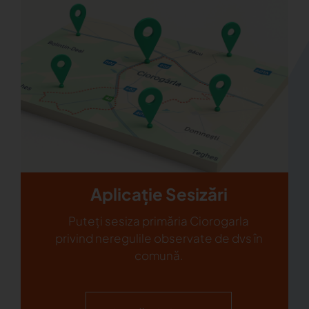
Aplicație Sesizări
Puteți sesiza primăria Ciorogarla
privind neregulile observate de dvs în
comună.