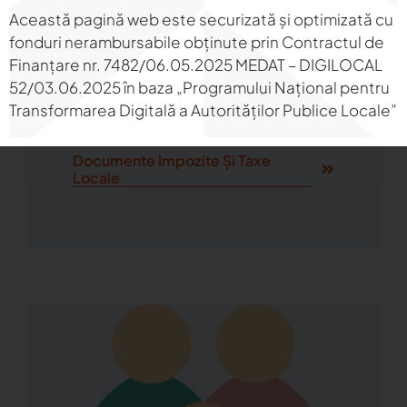
Această pagină web este securizată și optimizată cu
fonduri nerambursabile obținute prin Contractul de
Impozite Și Taxe Locale
Finanțare nr. 7482/06.05.2025 MEDAT – DIGILOCAL
52/03.06.2025 în baza „Programului Național pentru
Transformarea Digitală a Autorităților Publice Locale”
Documente Impozite Și Taxe
Locale