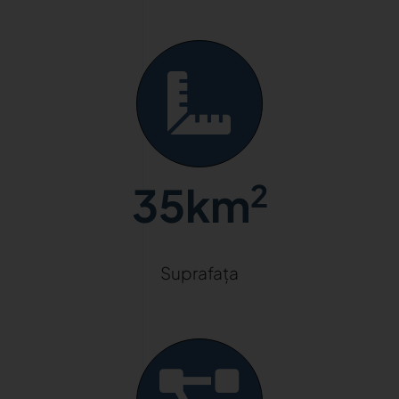
2
35km
Suprafața