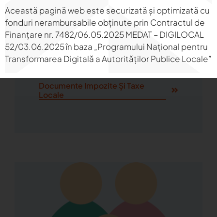
Această pagină web este securizată și optimizată cu
fonduri nerambursabile obținute prin Contractul de
Impozite Și Taxe Locale
Finanțare nr. 7482/06.05.2025 MEDAT – DIGILOCAL
52/03.06.2025 în baza „Programului Național pentru
Transformarea Digitală a Autorităților Publice Locale”
Documente Impozite Și Taxe
Locale