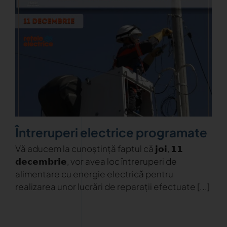
Întreruperi electrice programate
Vă aducem la cunoștință faptul că 𝗷𝗼𝗶, 𝟭𝟭
𝗱𝗲𝗰𝗲𝗺𝗯𝗿𝗶𝗲, vor avea loc întreruperi de
alimentare cu energie electrică pentru
realizarea unor lucrări de reparații efectuate [...]