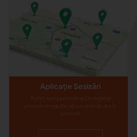
Aplicație Sesizări
Puteți sesiza primăria Ciorogarla
privind neregulile observate de dvs în
comună.