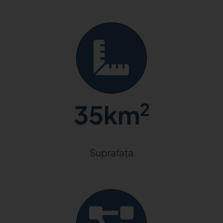
2
35km
Suprafața